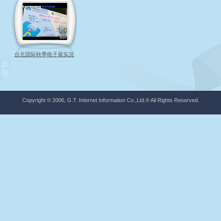
台北国际秋季电子展实况
Copyright © 2006, G.T. Internet Information Co.,Ltd.® All Rights Reserved.