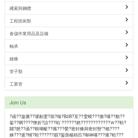
繩索與鋼纜
工程技術類
倉儲作業用品及設備
軸承
鏈條
管子類
工業管
Join Us
?函??鋆賡??璆剔雯?箇?嗡?B2B?亙??雯蝡???撽?嚗??舫??
鈭??啁????憭折?詨???啗ˊ??????靘????????????Ｗ??鞈?
閮?靘??函??鞎瑚蜓??撠???甇?密封條與密封墊"?桅????
銝???瘥?蝑?鞈??????勗?鈭箇楊頛舀?啣神嚗???瘙?鞈???