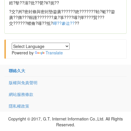
銋?摰??湔?批??甇?Ⅱ?扼??
?交?冽?密封條與密封墊鋆賡??????靘???????鞈?蜓??鋆
賡??撱???鞎踵???????臬?箏????嚗?撣????賢???
交??????蝬脩?嚗??抵?
暺??豢迨??
??
Powered by
Translate
聯絡久大
版權與免責聲明
網站服務條款
隱私權政策
Copyright © 2017, G.T. Internet Information Co.,Ltd. All Rights
Reserved.