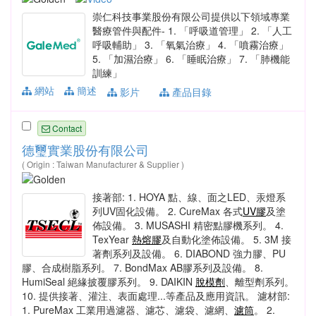
崇仁科技事業股份有限公司提供以下領域專業
醫療管件與配件- 1. 「呼吸道管理」 2. 「人工
呼吸輔助」 3. 「氧氣治療」 4. 「噴霧治療」
5. 「加濕治療」 6. 「睡眠治療」 7. 「肺機能
訓練」
網站
簡述
影片
產品目錄
Contact
德璽實業股份有限公司
( Origin : Taiwan Manufacturer & Supplier )
接著部: 1. HOYA 點、線、面之LED、汞燈系
列UV固化設備。 2. CureMax 各式
UV膠
及塗
佈設備。 3. MUSASHI 精密點膠機系列。 4.
TexYear
熱熔膠
及自動化塗佈設備。 5. 3M 接
著劑系列及設備。 6. DIABOND 強力膠、PU
膠、合成樹脂系列。 7. BondMax AB膠系列及設備。 8.
HumiSeal 絕緣披覆膠系列。 9. DAIKIN
脫模劑
、離型劑系列。
10. 提供接著、灌注、表面處理...等產品及應用資訊。 濾材部:
1. PureMax 工業用過濾器、濾芯、濾袋、濾網、
濾筒
。 2.