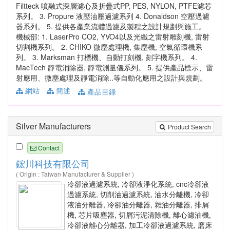
Filtteck 噴融式深層濾心及折疊式PP, PES, NYLON, PTFE濾芯
系列。 3. Propure 液壓油壓過濾系列 4. Donaldson 空壓過濾
器系列。 5. 提供各產業流體過濾及製程之設計規劃與施工。
機械部: 1. LaserPro CO2, YVO4以及光纖之雷射雕刻機, 雷射
切割機系列。 2. CHIKO 微塵處理機, 集塵機, 空氣循環機系
列。 3. Marksman 打標機、自動打刻機, 刻字機系列。 4.
MacTech 靜電消除器, 靜電測量儀系列。 5. 提供產品標示、雷
射應用、微塵處理及靜電消除..等自動化應用之設計與規劃。
網站
簡述
產品目錄
Silver Manufacturers
Product Search
Contact
鋐川科技有限公司
( Origin : Taiwan Manufacturer & Supplier )
冷卻液過濾系統, 冷卻液淨化系統, cnc冷卻液
過濾系統, 切削油過濾系統, 油水分離機, 冷卻
液油分離器, 冷卻油分離器, 雜油分離器, 排屑
機, 芯片吸塵器, 切屑污泥清除機, 離心濾油機,
冷卻液離心分離器, 加工冷卻液過濾系統, 磨床