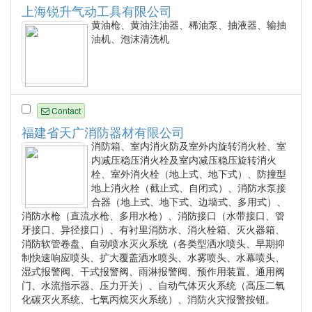
上海锐升气动工具有限公司
黄油枪、黄油注油器、稀油泵、抽液器、输抽
油机、泡沫清洗机
Contact
福建省天广消防器材有限公司
消防箱、室内消火防及室外内旋转消火栓、室
内减压稳压消火栓及室内减压稳压旋转消火
栓、室外消火栓（地上式、地下式）、防撞型
地上消火栓（截止式、自闭式）、消防水泵接
合器（地上式、地下式、边墙式、多用式）、
消防水枪（直流水枪、多用水枪）、消防接口（水带接口、管
牙接口、异径接口）、有衬里消防水、消火栓箱、灭火器箱、
消防软管卷盘、自动喷水灭火系统（各类型洒水喷头、早期抑
制快速响应喷头、扩大覆盖洒水喷头、水雾喷头、水幕喷头、
湿式报警阀、干式报警阀、雨淋报警阀、预作用装置、通用阀
门、水流指示器、压力开关）、自动气体灭火系统（高压二氧
化碳灭火系统、七氧丙烷灭火系统）、消防火灾报警按钮。