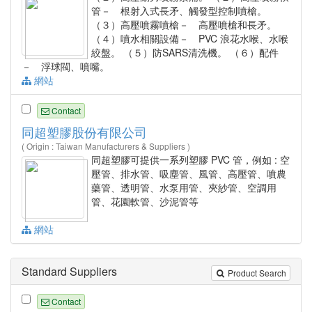
管－ 根射入式長矛、觸發型控制噴槍。
（３）高壓噴霧噴槍－ 高壓噴槍和長矛。
（４）噴水相關設備－ PVC 浪花水喉、水喉
絞盤。 （５）防SARS清洗機。 （６）配件
－ 浮球閥、噴嘴。
網站
Contact
同超塑膠股份有限公司
( Origin : Taiwan Manufacturers & Suppliers )
同超塑膠可提供一系列塑膠 PVC 管，例如 : 空
壓管、排水管、吸塵管、風管、高壓管、噴農
藥管、透明管、水泵用管、夾紗管、空調用
管、花園軟管、沙泥管等
網站
Standard Suppliers
Product Search
Contact