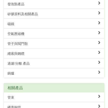
發泡類產品
矽膠原料及相關產品
磁鐵
空氣壓縮機
管子與閥門類
繩索與鋼纜
過濾/分離 產品
鍋爐
相關產品
管束
磷青銅管