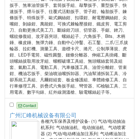
扳手、煞車油管扳手、套筒扳手組、敲擊扳手、重型扳手、快
速扳手、煙斗扳手、往覆式活動扳手、管子鉗、輪胎扳手、鍊
條扳手、特殊扳手、歐式鋼絲鉗、扣環鉗、耐電壓鋼絲鉗、尖
嘴鉗、剝線鉗、萬能鉗、可換式棘輪壓接鉗、鐵皮剪、電工剪
刀、自動更換式美工刀、斷線鉗刀頭、切管器、手鋸、銼刀、
螺紋修復組、攻牙器夾頭、螺絲起子、六角扳手、Bits、木柄
錘、橡皮錘、無彈力錘、自動中心沖鑿、石工鑿、二爪/三爪拔
輪器、拉釘機、測量工具、遊標卡尺、捲尺、公制厚薄規、虎
鉗、LED手電筒、磁性圓盤、鏈條分離器、伸縮工具掛繩、斷
頭螺絲拔取用攻牙組、螺帽破壞工具組、無頭螺絲套筒及組
套、氣動工具、電動工具、汽車修護工具、油管分離鉗、管束
鉗、機油芯扳手、柴油噴油嘴拆卸器、汽油幫浦拆裝工具、冷
卻系統工具組、凡爾鉗組套、板金修護組、車體維修工具、自
行車修理工具、折疊式六角扳手組、彎管器、IC檢驗工具、三
用電表、數字勾錶、紅外線測溫槍、驗電螺絲起子等。
Contact
广州汇峰机械设备有限公司
各種汽车保养及维护设备- (1) 气动/电动抽油
机系列: 气动抽油机、电动抽油机、气动喷雾
器 (2) 气动/电动稀油加注系列: 气动稀油加注