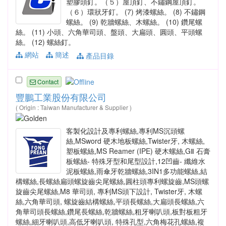
塑膠頭釘。（５）屋頂釘、不鏽鋼屋頂釘。
（６）環狀牙釘。 (7) 烤漆螺絲。 (8) 不鏽鋼
螺絲。 (9) 乾牆螺絲、木螺絲。 (10) 鑽尾螺
絲。 (11) 小頭、六角華司頭、盤頭、大扁頭、圓頭、平頭螺
絲。 (12) 螺絲釘。
網站
簡述
產品目錄
Contact
豐鵬工業股份有限公司
( Origin : Taiwan Manufacturer & Supplier )
客製化設計及專利螺絲,專利MS沉頭螺
絲,MSword 硬木地板螺絲,Twister牙, 木螺絲,
塑板螺絲,MS Reamer (IPE) 硬木螺絲,GⅡ 石膏
板螺絲- 特殊牙型和尾型設計,12凹齒- 纖維水
泥板螺絲,雨傘牙乾牆螺絲,3IN1多功能螺絲,結
構螺絲,長螺絲扁頭螺旋齒尖尾螺絲,圓柱頭專利螺旋齒,MS頭螺
旋齒尖尾螺絲,M8 華司頭, 專利MS頭下設計, Twister牙, 木螺
絲,六角華司頭, 螺旋齒結構螺絲,平頭長螺絲,大扁頭長螺絲,六
角華司頭長螺絲,鑽尾長螺絲,乾牆螺絲,粗牙喇叭頭,板對板粗牙
螺絲,細牙喇叭頭,高低牙喇叭頭, 特殊孔型,六角梅花孔螺絲,複