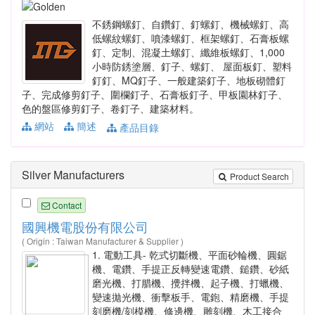
不銹鋼螺釘、自鑽釘、釘螺釘、機械螺釘、高
低螺紋螺釘、噴漆螺釘、框架螺釘、石膏板螺
釘、定制、混凝土螺釘、纖維板螺釘、1,000
小時防銹塗層、釘子、螺釘、 屋面板釘、塑料
釘釘、MQ釘子、一般建築釘子、地板砌體釘
子、完成修剪釘子、圍欄釘子、石膏板釘子、甲板園林釘子、
色的盤區修剪釘子、卷釘子、建築材料。
網站
簡述
產品目錄
Silver Manufacturers
Product Search
Contact
國興機電股份有限公司
( Origin : Taiwan Manufacturer & Supplier )
1. 電動工具- 乾式切斷機、平面砂輪機、圓鋸
機、電鑽、手提正反轉變速電鑽、鎚鑽、砂紙
磨光機、打腊機、攪拌機、起子機、打蠟機、
變速拋光機、衝擊板手、電鉋、精磨機、手提
刻磨機/刻模機、修邊機、雕刻機、木工接合