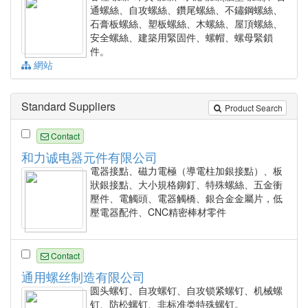
通螺絲、自攻螺絲、鑽尾螺絲、不鏽鋼螺絲、
石膏板螺絲、塑板螺絲、木螺絲、屋頂螺絲、
安全螺絲、建築用緊固件、螺帽、螺母緊鎖
件。
網站
Standard Suppliers
Product Search
Contact
和力诚电器元件有限公司
電器接點、磁力電極（導電柱加銀接點）、板
狀銀接點、大小規格鉚釘、特殊螺絲、五金衝
壓件、電觸頭、電器觸橋、銀合金金屬片，低
壓電器配件、CNC精密棒材零件
Contact
通用螺丝制造有限公司
圆头螺钉、自攻螺钉、自攻锁紧螺钉、机械螺
钉、防松螺钉、非标准类特殊螺钉。