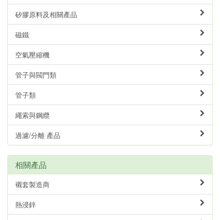
矽膠原料及相關產品
磁鐵
空氣壓縮機
管子與閥門類
管子類
繩索與鋼纜
過濾/分離 產品
相關產品
襯套製造商
熱浸鋅