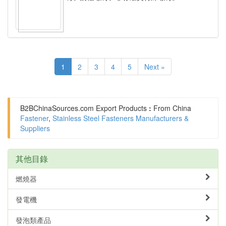
1
2
3
4
5
Next »
B2BChinaSources.com
Export Products
:
From China
Fastener
,
Stainless Steel Fasteners Manufacturers &
Suppliers
其他目錄
燃燒器
發電機
發泡類產品