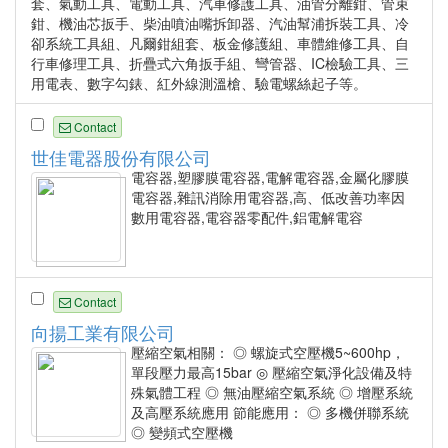
套、氣動工具、電動工具、汽車修護工具、油管分離鉗、管束
鉗、機油芯扳手、柴油噴油嘴拆卸器、汽油幫浦拆裝工具、冷
卻系統工具組、凡爾鉗組套、板金修護組、車體維修工具、自
行車修理工具、折疊式六角扳手組、彎管器、IC檢驗工具、三
用電表、數字勾錶、紅外線測溫槍、驗電螺絲起子等。
Contact
世佳電器股份有限公司
電容器,塑膠膜電容器,電解電容器,金屬化膠膜
電容器,雜訊消除用電容器,高、低改善功率因
數用電容器,電容器零配件,鋁電解電容
Contact
向揚工業有限公司
壓縮空氣相關： ◎ 螺旋式空壓機5~600hp，
單段壓力最高15bar ◎ 壓縮空氣淨化設備及特
殊氣體工程 ◎ 無油壓縮空氣系統 ◎ 增壓系統
及高壓系統應用 節能應用： ◎ 多機併聯系統
◎ 變頻式空壓機