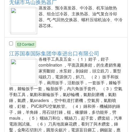
无锡市马山换热器厂
蒸发器、预冷蒸发器、中冷器、机车油散热
器、组合过冷器、主换热器、油气复合冷却
器、气-气回热交换器、螺杆压缩机油冷、中冷
器芯体。
Contact
江苏国泰国际集团华泰进出口有限公司
各種手工具及五金 - （ 1 ）鉗子，鉗子
comblination ，平面及圓鼻鉗，的生產銷售廠
家剪斷鉗，水泵鉗，剝線鉗，頭立銑刀，重型
端銑刀，電源側刀，斜刀。 （ 2 ）扳手和扳
手，兩用扳手，活動扳手，一套扳手，棘輪手
柄，棘輪扳手一套，輪胎扳手，內六角扳手套件。 （ 3 ）空氣
手動工具，氣動和棘輪扳手，氣砂輪機，氣動刻磨機，氣動
錘，氣鑽，氣snaders ，空中軌道打磨機，空氣剪，氣動噴
槍，釘槍， PVC和PU空氣軟管。 （ 4 ）錘和斧 - 機械師的錘
子，錘，羊角錘，用石頭打錘，槌，橡膠錘，多功能斧，劈
mauls 。 （ 5 ）螺絲刀和位，螺絲刀，起子套，鑽套組，汽車
電路測試儀。 （ 6 ）刀具地面麻花鑽，看到了與木鑽套，錘
鑿，金剛石切割片，圓形尖鋸片，電源盲目鉚工，鋼鋸架，應