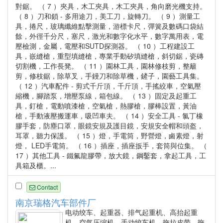
對鋸。 （ 7 ）夾具，木工夾具，木工夾具，角向磨光機支持。
（ 8 ）刀和鎖 - 多用途刀，美工刀，旋轉刀。 （ 9 ）測量工
具，捲尺，玻璃纖維點擊測量，游標卡尺，彈簧及數碼口袋結
餘，外徑千分尺，塞尺，激光和數字化水平，數字萬用表，電
壓檢測，金屬，電壓和SUTD探測器。 （ 10 ）工程建設工
具，嵌縫槍，重型填縫槍，專業手動矽填縫槍，斜切鋸，瓷磚
切割機，工作長凳。 （ 11 ）園林工具，園林修枝剪，整籬
剪，修枝鋸，除草叉，手鏝刀和除草機，鏟子，園藝工具集。
（ 12 ）汽車配件 - 剪式千斤頂，千斤頂，手搖絞車，空氣壓
縮機，腳踏泵，增壓泵線，箱包線。 （ 13 ）固定及起重工
具，釘槍，電動噴漆槍，空氣槍，熱膠槍，膠棒設置，黃油
槍，手動液壓搬運車，吸凹車夫。 （ 14 ）安全工具 - 氯丁橡
膠手套，防塵口罩，眼鏡安規及護目鏡，安規安全帽和頭盔，
耳罩，聽力保護。 （ 15 ）燈，手電筒，野營燈，鹵素燈，射
燈， LED手電筒。 （ 16 ）插座，插座扳手，套筒與位集。 （
17 ）其他工具 - 鐵氟龍膠帶，放大鏡，鋼鑿套，拿起工具，工
具箱及櫃。...
Contact
南京瑞格汽车部件厂
电动绞车、起重器、排气起重机、高抬起重
机、空气压缩机、手动绞车机、拖拉皮带、拖