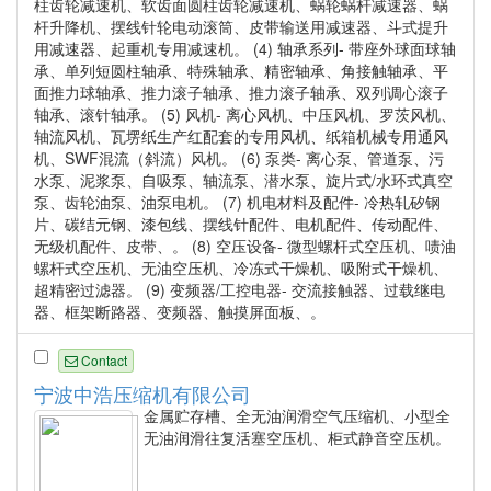
柱齿轮减速机、软齿面圆柱齿轮减速机、蜗轮蜗杆减速器、蜗
杆升降机、摆线针轮电动滚筒、皮带输送用减速器、斗式提升
用减速器、起重机专用减速机。 (4) 轴承系列- 带座外球面球轴
承、单列短圆柱轴承、特殊轴承、精密轴承、角接触轴承、平
面推力球轴承、推力滚子轴承、推力滚子轴承、双列调心滚子
轴承、滚针轴承。 (5) 风机- 离心风机、中压风机、罗茨风机、
轴流风机、瓦塄纸生产红配套的专用风机、纸箱机械专用通风
机、SWF混流（斜流）风机。 (6) 泵类- 离心泵、管道泵、污
水泵、泥浆泵、自吸泵、轴流泵、潜水泵、旋片式/水环式真空
泵、齿轮油泵、油泵电机。 (7) 机电材料及配件- 冷热轧矽钢
片、碳结元钢、漆包线、摆线针配件、电机配件、传动配件、
无级机配件、皮带、。 (8) 空压设备- 微型螺杆式空压机、啧油
螺杆式空压机、无油空压机、冷冻式干燥机、吸附式干燥机、
超精密过滤器。 (9) 变频器/工控电器- 交流接触器、过载继电
器、框架断路器、变频器、触摸屏面板、。
Contact
宁波中浩压缩机有限公司
金属贮存槽、全无油润滑空气压缩机、小型全
无油润滑往复活塞空压机、柜式静音空压机。