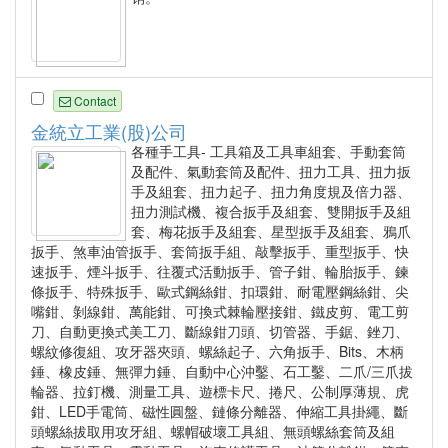
Contact
金統立工業(股)公司
各種手工具- 工具箱及工具車組套、手動套筒
及配件、氣動套筒及配件、扭力工具、扭力扳
手及組套、扭力起子、扭力角度規及倍力器、
扭力測試機、複合扳手及組套、雙開扳手及組
套、梅花扳手及組套、星型扳手及組套、鴉爪
扳手、煞車油管扳手、套筒扳手組、敲擊扳手、重型扳手、快
速扳手、煙斗扳手、往覆式活動扳手、管子鉗、輪胎扳手、鍊
條扳手、特殊扳手、歐式鋼絲鉗、扣環鉗、耐電壓鋼絲鉗、尖
嘴鉗、剝線鉗、萬能鉗、可換式棘輪壓接鉗、鐵皮剪、電工剪
刀、自動更換式美工刀、斷線鉗刀頭、切管器、手鋸、銼刀、
螺紋修復組、攻牙器夾頭、螺絲起子、六角扳手、Bits、木柄
錘、橡皮錘、無彈力錘、自動中心沖鑿、石工鑿、二爪/三爪拔
輪器、拉釘機、測量工具、遊標卡尺、捲尺、公制厚薄規、虎
鉗、LED手電筒、磁性圓盤、鏈條分離器、伸縮工具掛繩、斷
頭螺絲拔取用攻牙組、螺帽破壞工具組、無頭螺絲套筒及組