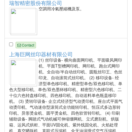
瑞智精密股份有限公司
空調用冷氣壓縮機及泵。
Contact
上海巨网丝印器材有限公司
(1) 丝印设备- 横向曲面网印机、平面吸风网印
机、平面T型槽网印机、网印机、跑台式网印
机、全自动/半自动丝印机、圆瓶丝印王、色丝
印龙、自动滚筒式丝印机。 (2) 移印设备- 经
济型单色移印机、精密型单色/双色移印机、单
色大型移印机、单色/双色墨杯移印机、精密型六色移印机、二
十位六色转盘移印机、四色移印机、自动送料单色瓶盖移印
机。 (3) 烫转印设备- 企立式经济型气动烫印机、座台式平面气
动烫印机、气动迷你型滚筒式全功能转印机、恒压式多边形转
印机、异形烫金机、圆平烫金机、四色软管转印机。 (4) 印刷
辅助设备- 脚踏式气动机械可伸缩绷网机、立式磨刮机、烘版
箱、运风式烘柜、平面UV固化机、紫外线固化机、火焰处理
机、真空晒版机、直联式压缩机、全无油润滑式空气压缩机、