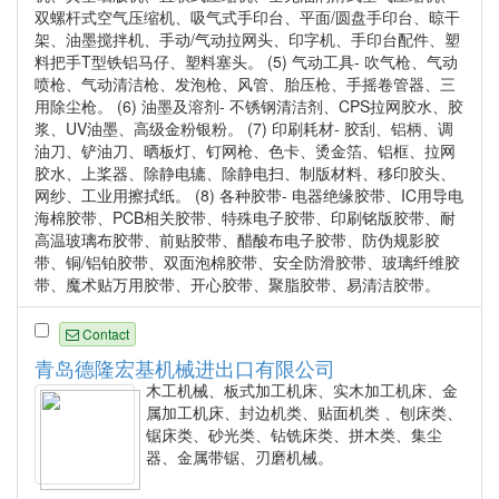
双螺杆式空气压缩机、吸气式手印台、平面/圆盘手印台、晾干
架、油墨搅拌机、手动/气动拉网头、印字机、手印台配件、塑
料把手T型铁铝马仔、塑料塞头。 (5) 气动工具- 吹气枪、气动
喷枪、气动清洁枪、发泡枪、风管、胎压枪、手摇卷管器、三
用除尘枪。 (6) 油墨及溶剂- 不锈钢清洁剂、CPS拉网胶水、胶
浆、UV油墨、高级金粉银粉。 (7) 印刷耗材- 胶刮、铝柄、调
油刀、铲油刀、晒板灯、钉网枪、色卡、烫金箔、铝框、拉网
胶水、上桨器、除静电辘、除静电扫、制版材料、移印胶头、
网纱、工业用擦拭纸。 (8) 各种胶带- 电器绝缘胶带、IC用导电
海棉胶带、PCB相关胶带、特殊电子胶带、印刷铭版胶带、耐
高温玻璃布胶带、前贴胶带、醋酸布电子胶带、防伪规影胶
带、铜/铝铂胶带、双面泡棉胶带、安全防滑胶带、玻璃纤维胶
带、魔术贴万用胶带、开心胶带、聚脂胶带、易清洁胶带。
Contact
青岛德隆宏基机械进出口有限公司
木工机械、板式加工机床、实木加工机床、金
属加工机床、封边机类、贴面机类 、刨床类、
锯床类、砂光类、钻铣床类、拼木类、集尘
器、金属带锯、刃磨机械。