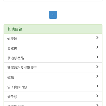
1
其他目錄
燃燒器
發電機
發泡類產品
矽膠原料及相關產品
磁鐵
管子與閥門類
管子類