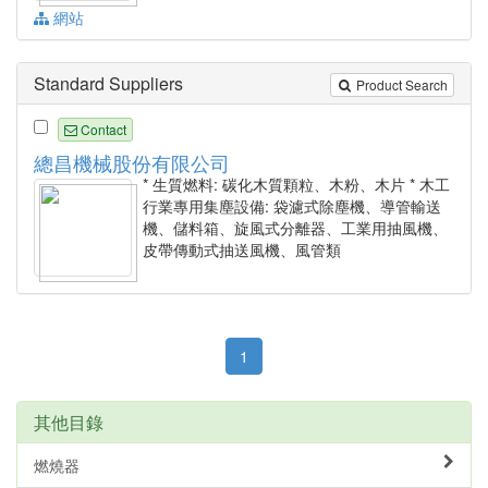
網站
Standard Suppliers
Product Search
Contact
總昌機械股份有限公司
* 生質燃料: 碳化木質顆粒、木粉、木片 * 木工
行業專用集塵設備: 袋濾式除塵機、導管輸送
機、儲料箱、旋風式分離器、工業用抽風機、
皮帶傳動式抽送風機、風管類
1
其他目錄
燃燒器