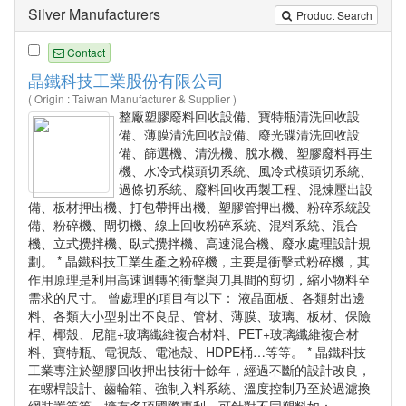
Silver Manufacturers
Product Search
Contact
晶鐵科技工業股份有限公司
( Origin : Taiwan Manufacturer & Supplier )
整廠塑膠廢料回收設備、寶特瓶清洗回收設
備、薄膜清洗回收設備、廢光碟清洗回收設
備、篩選機、清洗機、脫水機、塑膠廢料再生
機、水冷式模頭切系統、風冷式模頭切系統、
過條切系統、廢料回收再製工程、混煉壓出設
備、板材押出機、打包帶押出機、塑膠管押出機、粉碎系統設
備、粉碎機、閘切機、線上回收粉碎系統、混料系統、混合
機、立式攪拌機、臥式攪拌機、高速混合機、廢水處理設計規
劃。 * 晶鐵科技工業生產之粉碎機，主要是衝擊式粉碎機，其
作用原理是利用高速迴轉的衝擊與刀具間的剪切，縮小物料至
需求的尺寸。 曾處理的項目有以下： 液晶面板、各類射出邊
料、各類大小型射出不良品、管材、薄膜、玻璃、板材、保險
桿、椰殼、尼龍+玻璃纖維複合材料、PET+玻璃纖維複合材
料、寶特瓶、電視殼、電池殼、HDPE桶…等等。 * 晶鐵科技
工業專注於塑膠回收押出技術十餘年，經過不斷的設計改良，
在螺桿設計、齒輪箱、強制入料系統、溫度控制乃至於過濾換