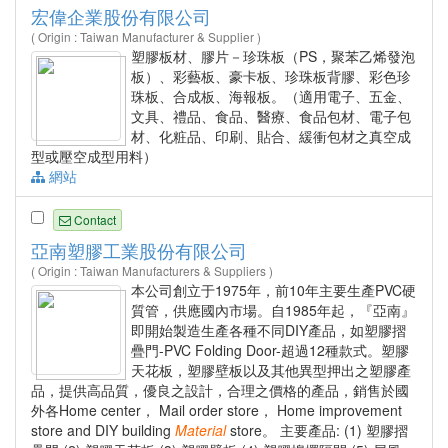
宏偉企業股份有限公司
( Origin : Taiwan Manufacturer & Supplier )
塑膠板材、膠片－珍珠板（PS，聚苯乙烯發泡
板）、彩藝板、豪卡板、珍珠板背膠、彩色珍
珠板、合成板、海報板。（適用電子、五金、
文具、禮品、食品、醫療、食品包材、電子包
材、化粧品、印刷、貼合、緩衝包材之真空成
型或壓空成型用料）
網站
Contact
亞南塑膠工業股份有限公司
( Origin : Taiwan Manufacturers & Suppliers )
本公司創立于1975年，前10年主要生產PVC硬
質管，供應國內市場。自1985年起，『亞南』
即開始製造生產各種不同DIY產品，如塑膠摺
疊門-PVC Folding Door-超過12種款式。塑膠
天花板，塑膠壁板以及其他異型押出之塑膠產
品，提供高品質，優良之設計，合理之價格的產品，銷售於國
外各Home center， Mail order store， Home improvement
store and DIY building
Material
store。 主要產品: (1) 塑膠摺