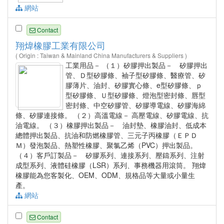
網站
Contact
翔煒橡膠工業有限公司
( Origin : Taiwan & Mainland China Manufacturers & Suppliers )
工業用品－ （１）矽膠押出製品－ 矽膠押出
管、Ｄ型矽膠條、袖子型矽膠條、醫療管、矽
膠薄片、油封、矽膠實心條、e型矽膠條、ｐ
型矽膠條、Ｕ型矽膠條、燈泡型密封條、唇型
密封條、中空矽膠管、矽膠導電線、矽膠海綿
條、矽膠連接條。 （２）高溫電線－ 高壓電線、矽膠電線、抗
油電線。 （３）橡膠押出製品－ 油封墊、橡膠油封、低成本
總體押出製品、抗油和防燃橡膠管、三元子丙橡膠（ＥＰＤ
Ｍ）發泡製品、熱塑性橡膠、聚氯乙烯（PVC）押出製品。
（４）客戶訂製品－ 矽膠系列、連接系列、壓鑄系列、注射
成型系列、液體硅橡膠（LSR）系列、事務機器用滾筒。 翔煒
橡膠能為您客製化、OEM、ODM、規格品等大量或小量生
產。
網站
Contact