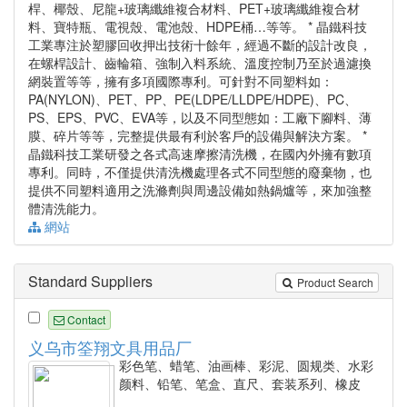
桿、椰殼、尼龍+玻璃纖維複合材料、PET+玻璃纖維複合材
料、寶特瓶、電視殼、電池殼、HDPE桶…等等。 * 晶鐵科技
工業專注於塑膠回收押出技術十餘年，經過不斷的設計改良，
在螺桿設計、齒輪箱、強制入料系統、溫度控制乃至於過濾換
網裝置等等，擁有多項國際專利。可針對不同塑料如：
PA(NYLON)、PET、PP、PE(LDPE/LLDPE/HDPE)、PC、
PS、EPS、PVC、EVA等，以及不同型態如：工廠下腳料、薄
膜、碎片等等，完整提供最有利於客戶的設備與解決方案。 *
晶鐵科技工業研發之各式高速摩擦清洗機，在國內外擁有數項
專利。同時，不僅提供清洗機處理各式不同型態的廢棄物，也
提供不同塑料適用之洗滌劑與周邊設備如熱鍋爐等，來加強整
體清洗能力。
網站
Standard Suppliers
Product Search
Contact
义乌市筌翔文具用品厂
彩色笔、蜡笔、油画棒、彩泥、圆规类、水彩
颜料、铅笔、笔盒、直尺、套装系列、橡皮