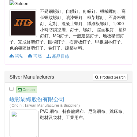
不銹鋼螺釘、自鑽釘、釘螺釘、機械螺釘、高
低螺紋螺釘、噴漆螺釘、框架螺釘、石膏板螺
釘、定制、混凝土螺釘、纖維板螺釘、1,000
小時防銹塗層、釘子、螺釘、 屋面板釘、塑料
釘釘、MQ釘子、一般建築釘子、地板砌體釘
子、完成修剪釘子、圍欄釘子、石膏板釘子、甲板園林釘子、
色的盤區修剪釘子、卷釘子、建築材料。
網站
簡述
產品目錄
Silver Manufacturers
Product Search
Contact
峻彰紡織股份有限公司
( Origin : Taiwan Manufacturer & Supplier )
PVC 網布、特多龍網布、尼龍網布、跳床布、
鞋材及袋材、工業用布。