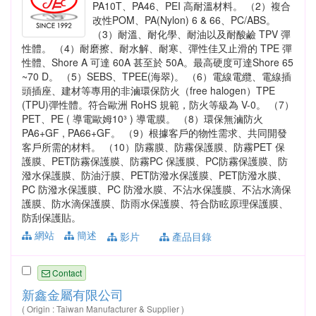
PA10T、PA46、PEI 高耐溫材料。 （2）複合
改性POM、PA(Nylon) 6 & 66、PC/ABS。
（3）耐溫、耐化學、耐油以及耐酸鹼 TPV 彈
性體。 （4）耐磨擦、耐水解、耐寒、彈性佳又止滑的 TPE 彈
性體、Shore A 可達 60A 甚至於 50A。最高硬度可達Shore 65
~70 D。 （5）SEBS、TPEE(海翠)。 （6）電線電纜、電線插
頭插座、建材等專用的非滷環保防火（free halogen）TPE
(TPU)彈性體。符合歐洲 RoHS 規範，防火等級為 V-0。 （7）
PET、PE ( 導電歐姆10³ ) 導電膜。 （8）環保無滷防火
PA6+GF , PA66+GF。 （9）根據客戶的物性需求、共同開發
客戶所需的材料。 （10）防霧膜、防霧保護膜、防霧PET 保
護膜、PET防霧保護膜、防霧PC 保護膜、PC防霧保護膜、防
潑水保護膜、防油汙膜、PET防潑水保護膜、PET防潑水膜、
PC 防潑水保護膜、PC 防潑水膜、不沾水保護膜、不沾水滴保
護膜、防水滴保護膜、防雨水保護膜、符合防眩原理保護膜、
防刮保護貼。
網站
簡述
影片
產品目錄
Contact
新鑫金屬有限公司
( Origin : Taiwan Manufacturer & Supplier )