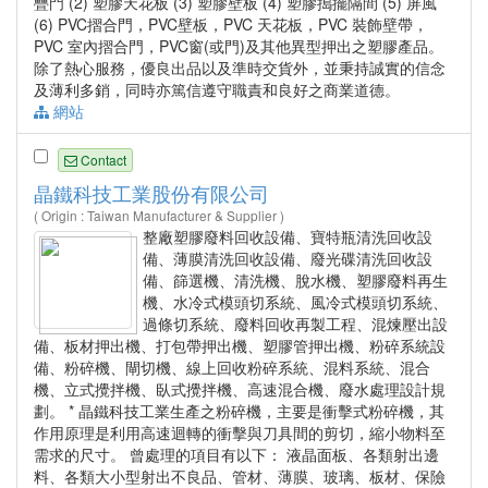
疊門 (2) 塑膠天花板 (3) 塑膠壁板 (4) 塑膠搗擺隔間 (5) 屏風
(6) PVC摺合門，PVC壁板，PVC 天花板，PVC 裝飾壁帶，
PVC 室內摺合門，PVC窗(或門)及其他異型押出之塑膠產品。
除了熱心服務，優良出品以及準時交貨外，並秉持誠實的信念
及薄利多銷，同時亦篤信遵守職責和良好之商業道德。
網站
Contact
晶鐵科技工業股份有限公司
( Origin : Taiwan Manufacturer & Supplier )
整廠塑膠廢料回收設備、寶特瓶清洗回收設
備、薄膜清洗回收設備、廢光碟清洗回收設
備、篩選機、清洗機、脫水機、塑膠廢料再生
機、水冷式模頭切系統、風冷式模頭切系統、
過條切系統、廢料回收再製工程、混煉壓出設
備、板材押出機、打包帶押出機、塑膠管押出機、粉碎系統設
備、粉碎機、閘切機、線上回收粉碎系統、混料系統、混合
機、立式攪拌機、臥式攪拌機、高速混合機、廢水處理設計規
劃。 * 晶鐵科技工業生產之粉碎機，主要是衝擊式粉碎機，其
作用原理是利用高速迴轉的衝擊與刀具間的剪切，縮小物料至
需求的尺寸。 曾處理的項目有以下： 液晶面板、各類射出邊
料、各類大小型射出不良品、管材、薄膜、玻璃、板材、保險