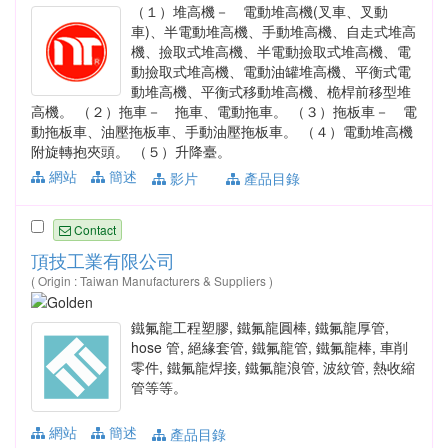
（１）堆高機－ 電動堆高機(叉車、叉動
車)、半電動堆高機、手動堆高機、自走式堆高
機、撿取式堆高機、半電動撿取式堆高機、電
動撿取式堆高機、電動油罐堆高機、平衡式電
動堆高機、平衡式移動堆高機、桅桿前移型堆
高機。 （２）拖車－ 拖車、電動拖車。 （３）拖板車－ 電
動拖板車、油壓拖板車、手動油壓拖板車。 （４）電動堆高機
附旋轉抱夾頭。 （５）升降臺。
網站
簡述
影片
產品目錄
Contact
頂技工業有限公司
( Origin : Taiwan Manufacturers & Suppliers )
鐵氟龍工程塑膠, 鐵氟龍圓棒, 鐵氟龍厚管,
hose 管, 絕緣套管, 鐵氟龍管, 鐵氟龍棒, 車削
零件, 鐵氟龍焊接, 鐵氟龍浪管, 波紋管, 熱收縮
管等等。
網站
簡述
產品目錄