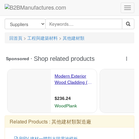
回首頁
>
工程與建築材料
>
其他建材類
Related Products :
其他建材類製造廠
BIPV 建材一體型太陽電池模板