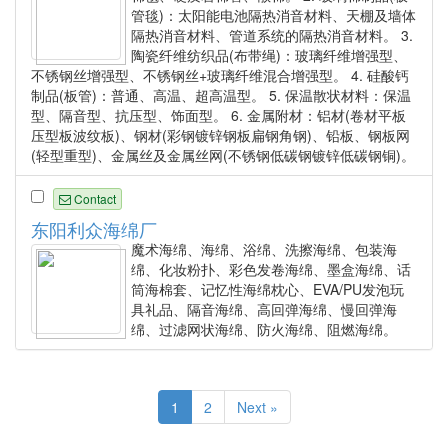
管毯)：太阳能电池隔热消音材料、天棚及墙体
隔热消音材料、管道系统的隔热消音材料。 3.
陶瓷纤维纺织品(布带绳)：玻璃纤维增强型、
不锈钢丝增强型、不锈钢丝+玻璃纤维混合增强型。 4. 硅酸钙
制品(板管)：普通、高温、超高温型。 5. 保温散状材料：保温
型、隔音型、抗压型、饰面型。 6. 金属附材：铝材(卷材平板
压型板波纹板)、钢材(彩钢镀锌钢板扁钢角钢)、铅板、钢板网
(轻型重型)、金属丝及金属丝网(不锈钢低碳钢镀锌低碳钢铜)。
Contact
东阳利众海绵厂
魔术海绵、海绵、浴绵、洗擦海绵、包装海
绵、化妆粉扑、彩色发卷海绵、墨盒海绵、话
筒海棉套、记忆性海绵枕心、EVA/PU发泡玩
具礼品、隔音海绵、高回弹海绵、慢回弹海
绵、过滤网状海绵、防火海绵、阻燃海绵。
1
2
Next »