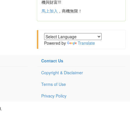
機與財富!!!
馬上加入
，商機無限！
Powered by
Translate
Contact Us
Copyright & Disclaimer
Terms of Use
Privacy Policy
d.