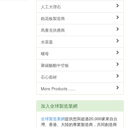
人工大理石
鉋花板製造商
馬賽克供應商
水渠蓋
螺母
聚碳酸酯中空板
石心面材
More Products ......
加入全球製造業網
全球製造業網
提供您與超過20,000家來自台
灣、香港、大陸的專業製造商，共同創造商