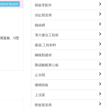
roduct Search
模板零配件
浴缸製造商
鐵絲網
薄片膠合工程材
溝蓋板、U型
建築,工程材料
鋼鐵類建材
聚碳酸酯實心板
止水閥
樓梯踏板
上頂梁
硬板製造商