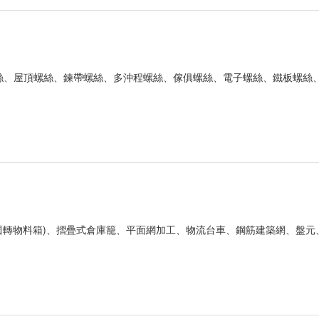
絲、屋頂螺絲、鍊帶螺絲、多沖程螺絲、傢俱螺絲、電子螺絲、鐵板螺絲
屬週轉物料箱)、摺疊式倉庫籠、平面網加工、物流台車、鋼筋建築網、盤元