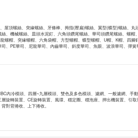
、屋頂螺絲、突緣螺絲、牙條棒、拇指(壓扁)螺絲、翼型(蝶型)螺絲、丸
螺絲、機械螺絲、皿頭水泥釘、六角頭鑽尾螺絲、華司頭鑽尾螺絲、螺帽
尼龍螺帽、突緣螺帽、六角袋帽、方型螺帽、蝶型螺帽、U帽、K帽、四腳
華司、PE華司、尼龍華司、內齒華司、斜度華司、魚眼、波浪華司、彈簧
頭、IBC內冷模頭、四層~九層模頭、雙色及多色模頭、濾網、一般濾網、手
三層旋轉裝置、CE旋轉裝置、風環、穩定圈、穩泡座、押出機裝置、引取
、背對背捲收、上下捲收。