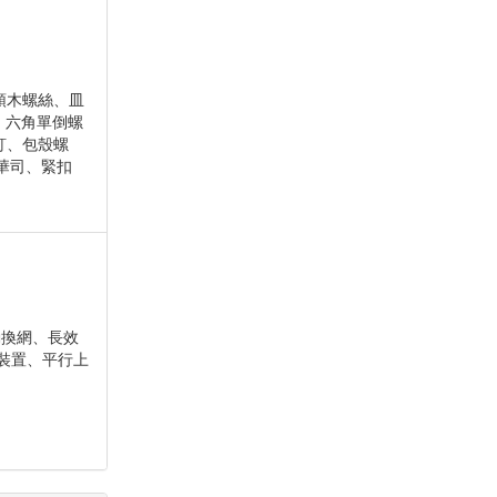
頭木螺絲、皿
、六角單倒螺
釘、包殼螺
華司、緊扣
動換網、長效
裝置、平行上