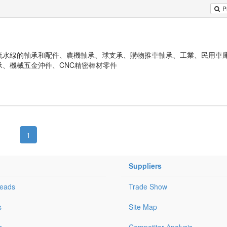
P
流水線的軸承和配件、農機軸承、球支承、購物推車軸承、工業、民用車
、機械五金沖件、CNC精密棒材零件
1
Suppliers
Leads
Trade Show
s
Site Map