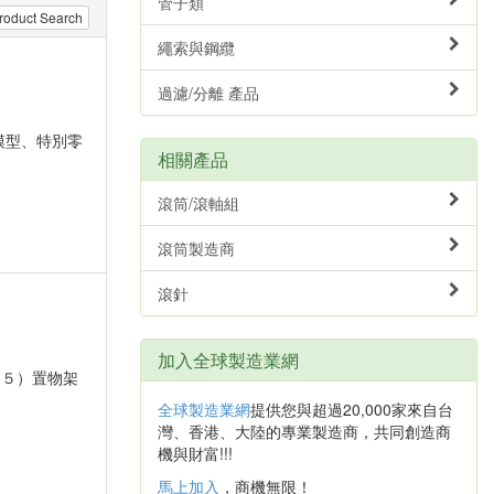
管子類
roduct Search
繩索與鋼纜
過濾/分離 產品
模型、特別零
相關產品
滾筒/滾軸組
滾筒製造商
滾針
加入全球製造業網
（５）置物架
全球製造業網
提供您與超過20,000家來自台
灣、香港、大陸的專業製造商，共同創造商
機與財富!!!
馬上加入
，商機無限！