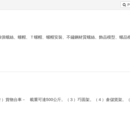
P
傢俱螺絲、螺帽、Ｔ螺帽、螺帽安裝、不鏽鋼材質螺絲、飾品模型、螺品
）貨物台車－ 載重可達500公斤。（３）巧固架。（４）倉儲貨架。