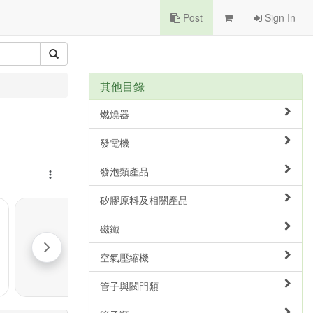
Post
Sign In
其他目錄
燃燒器
發電機
發泡類產品
矽膠原料及相關產品
磁鐵
空氣壓縮機
管子與閥門類