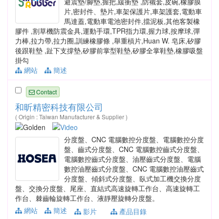
避震墊/腳墊,握把,緩衝墊 ,防襯套,皮碗,橡膠膜
片,密封件、墊片,車架保護片,車架護套,電動車
馬達蓋,電動車電池密封件,擋泥板,其他客製橡
膠件 ,割草機防震金具,運動手環,TPR指力環,握力球,按摩球,彈
力棒,拉力帶,拉力圈,訓練橡膠條 ,舉重槓片,Huan W. 皂床,矽膠
後跟鞋墊 ,趾下支撐墊,矽膠前掌型鞋墊,矽膠全掌鞋墊,橡膠吸盤
掛勾
網站
簡述
Contact
和昕精密科技有限公司
( Origin : Taiwan Manufacturer & Supplier )
分度盤、CNC 電腦數控分度盤、電腦數控分度
盤、齒式分度盤、CNC 電腦數控齒式分度盤、
電腦數控齒式分度盤、油壓齒式分度盤、電腦
數控油壓齒式分度盤、CNC 電腦數控油壓齒式
分度盤、傾斜式分度盤、臥式加工機交換分度
盤、交換分度盤、尾座、直結式高速旋轉工作台、高速旋轉工
作台、棘齒輪旋轉工作台、液靜壓旋轉分度盤。
網站
簡述
影片
產品目錄