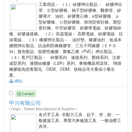
工業用品－ （１）矽膠押出製品－ 矽膠押出
管、Ｄ型矽膠條、袖子型矽膠條、醫療管、矽
膠薄片、油封、矽膠實心條、e型矽膠條、ｐ
型矽膠條、Ｕ型矽膠條、燈泡型密封條、唇型
密封條、中空矽膠管、矽膠導電線、矽膠海綿
條、矽膠連接條。 （２）高溫電線－ 高壓電線、矽膠電線、抗
油電線。 （３）橡膠押出製品－ 油封墊、橡膠油封、低成本
總體押出製品、抗油和防燃橡膠管、三元子丙橡膠（ＥＰＤ
Ｍ）發泡製品、熱塑性橡膠、聚氯乙烯（PVC）押出製品。
（４）客戶訂製品－ 矽膠系列、連接系列、壓鑄系列、注射
成型系列、液體硅橡膠（LSR）系列、事務機器用滾筒。 翔煒
橡膠能為您客製化、OEM、ODM、規格品等大量或小量生
產。
網站
Contact
甲川有限公司
( Origin : Taiwan Manufacturer & Supplier )
各式手工具- 非動力工具、起子、夾，鉗、一
般建築工具、專業汽車修護工具、一般油壓工
具等。