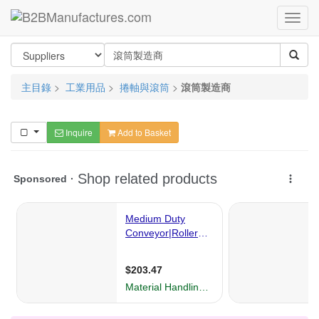
主目錄
>
工業用品
>
捲軸與滾筒
>
滾筒製造商
Inquire
Add to Basket