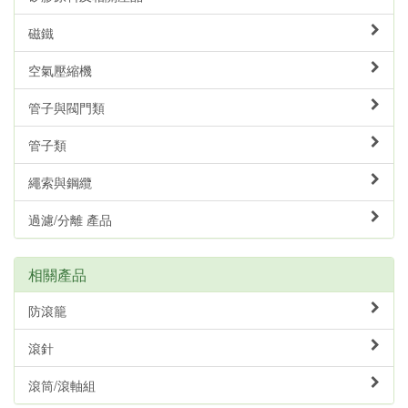
磁鐵
空氣壓縮機
管子與閥門類
管子類
繩索與鋼纜
過濾/分離 產品
相關產品
防滾籠
滾針
滾筒/滾軸組